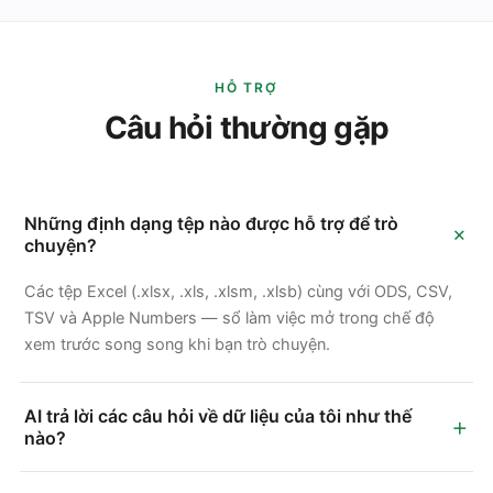
HỖ TRỢ
Câu hỏi thường gặp
Những định dạng tệp nào được hỗ trợ để trò
+
chuyện?
Các tệp Excel (.xlsx, .xls, .xlsm, .xlsb) cùng với ODS, CSV,
TSV và Apple Numbers — sổ làm việc mở trong chế độ
xem trước song song khi bạn trò chuyện.
AI trả lời các câu hỏi về dữ liệu của tôi như thế
+
nào?