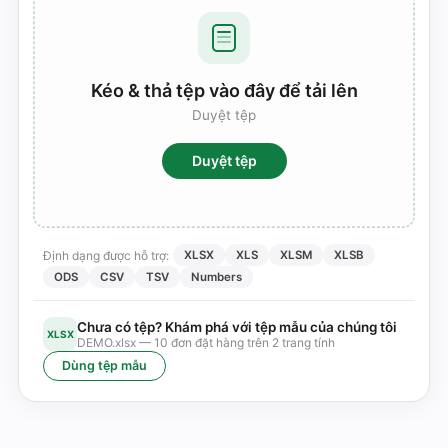
Kéo & thả tệp vào đây để tải lên
Duyệt tệp
Duyệt tệp
Định dạng được hỗ trợ:
XLSX
XLS
XLSM
XLSB
ODS
CSV
TSV
Numbers
Chưa có tệp? Khám phá với tệp mẫu của chúng tôi
XLSX
DEMO.xlsx — 10 đơn đặt hàng trên 2 trang tính
Dùng tệp mẫu