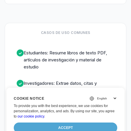
CASOS DE USO COMUNES
Estudiantes: Resume libros de texto PDF,
✓
artículos de investigación y material de
estudio
Investigadores: Extrae datos, citas y
✓
hallazgos clave de la literatura
COOKIE NOTICE
To provide you with the best experience, we use cookies for
Profesionales: Analizar informes PDF,
✓
personalization, analytics, and ads. By using our site, you agree
contratos y documentos empresariales
to
our cookie policy
.
ACCEPT
Lectores: Obtén resúmenes rápidos y
✓