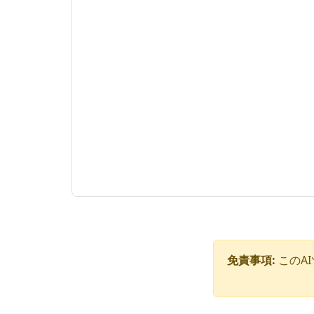
免責事項:
このA