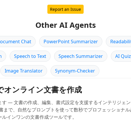
Report an Issue
Other AI Agents
ocument Chat
PowerPoint Summarizer
Readabili
n
Speech to Text
Speech Summarizer
AI Qui
Image Translator
Synonym-Checker
lderでオンライン文書を作成
をご紹介します — 文書の作成、編集、書式設定を支援するインテリジ
書まで、自然なプロンプトを使って数秒でプロフェッショナル
erはオールインワンの文書作成ツールです。