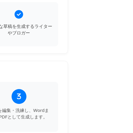
な草稿を生成するライター
やブロガー
3
を編集・洗練し、Wordま
PDFとして生成します。