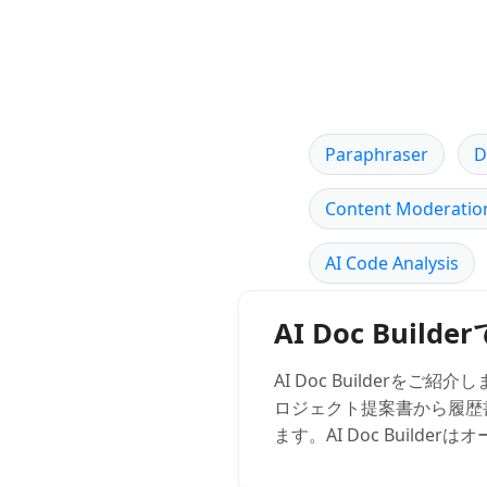
Paraphraser
D
Content Moderatio
AI Code Analysis
AI Doc Bui
AI Doc Builder
ロジェクト提案書から履歴
ます。AI Doc Build