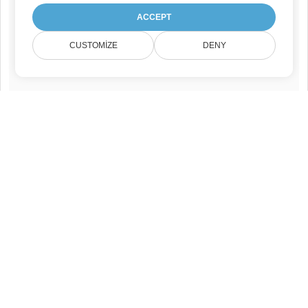
ACCEPT
CUSTOMIZE
DENY
Destekleyen:
aspose.com
,
aspose.net
ve
aspose.cloud
.
Disclaimer:
Bu AI aracı kusurlu içerik üretebilir.
Lütfen kullanmadan önce son belgenizi gözden
geçirin ve düzenleyin.