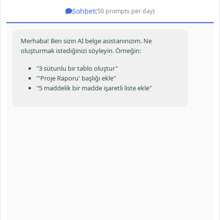
Sohbet
(50 prompts per day)
Merhaba! Ben sizin AI belge asistanınızım. Ne
oluşturmak istediğinizi söyleyin. Örneğin:
"3 sütunlu bir tablo oluştur"
"'Proje Raporu' başlığı ekle"
"5 maddelik bir madde işaretli liste ekle"