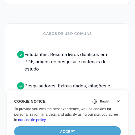
CASOS DE USO COMUNS
Estudantes: Resuma livros didáticos em
✓
PDF, artigos de pesquisa e materiais de
estudo
Pesquisadores: Extraia dados, citações e
✓
descobertas principais da literatura
COOKIE NOTICE
To provide you with the best experience, we use cookies for
Profissionais: Analise relatórios PDF,
✓
personalization, analytics, and ads. By using our site, you agree
contratos e documentos comerciais
to
our cookie policy
.
ACCEPT
Leitores: Obtenha resumos rápidos e
✓