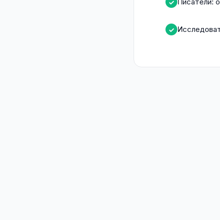
Писатели: 
✓
Исследоват
✓