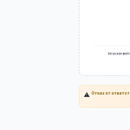
Загружая файл
Отказ от ответс
⚠️