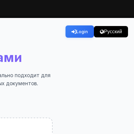
Русский
Login
ами
ально подходит для
ых документов.