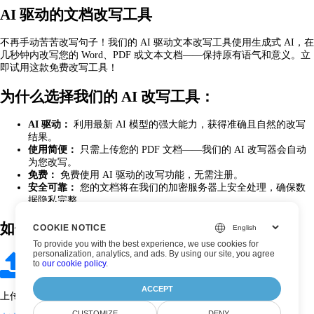
AI 驱动的文档改写工具
不再手动苦苦改写句子！我们的 AI 驱动文本改写工具使用生成式 AI，在
几秒钟内改写您的 Word、PDF 或文本文档——保持原有语气和意义。立
即试用这款免费改写工具！
为什么选择我们的 AI 改写工具：
AI 驱动：
利用最新 AI 模型的强大能力，获得准确且自然的改写
结果。
使用简便：
只需上传您的 PDF 文档——我们的 AI 改写器会自动
为您改写。
免费：
免费使用 AI 驱动的改写功能，无需注册。
安全可靠：
您的文档将在我们的加密服务器上安全处理，确保数
据隐私完整。
如何在三步轻松改写您的 PDF 文档
COOKIE NOTICE
To provide you with the best experience, we use cookies for
personalization, analytics, and ads. By using our site, you agree
to
our cookie policy
.
ACCEPT
上传文档。
CUSTOMIZE
DENY