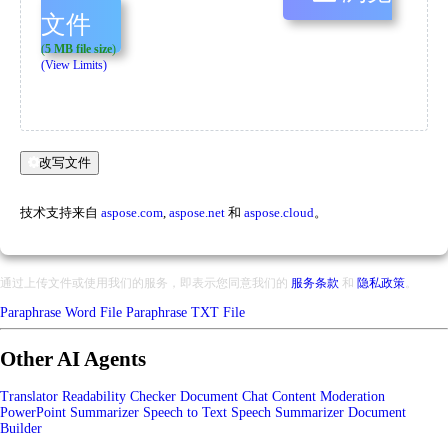
文件
(
5 MB file size
)
(View Limits)
改写文件
技术支持来自
aspose.com
,
aspose.net
和
aspose.cloud
。
通过上传文件或使用我们的服务，即表示您同意我们的
服务条款
和
隐私政策
。
Paraphrase Word File
Paraphrase TXT File
Other AI Agents
Translator
Readability Checker
Document Chat
Content Moderation
PowerPoint Summarizer
Speech to Text
Speech Summarizer
Document
Builder