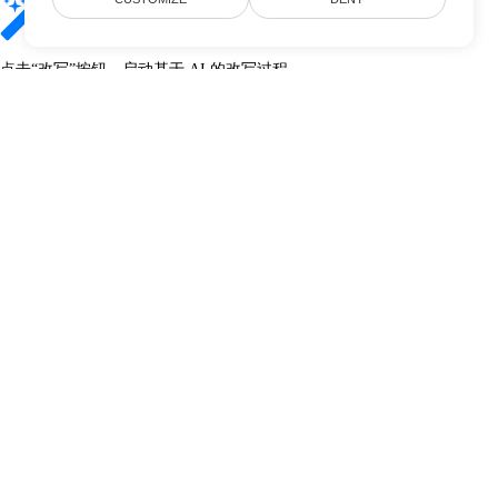
点击“改写”按钮，启动基于 AI 的改写过程。
工具将智能地改写您的文档并呈现结果。
常见问题
问：此 AI 改写器会保留原始格式吗？
是的，它会保留您的 Word 文档的布局和格式。
问：改写的准确度如何？
AI 改写器在保持原意的同时提升措辞和可读性。
问：我可以改写长段落或完整文档吗？
是的，但为获得最佳效果，我们建议对较大文档的部分内容进行改写，以