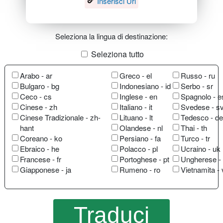
Inserisci Url
Seleziona la lingua di destinazione:
Seleziona tutto
Arabo - ar
Greco - el
Russo - ru
Bulgaro - bg
Indonesiano - id
Serbo - sr
Ceco - cs
Inglese - en
Spagnolo - e
Cinese - zh
Italiano - it
Svedese - s
Cinese Tradizionale - zh-
Lituano - lt
Tedesco - de
hant
Olandese - nl
Thai - th
Coreano - ko
Persiano - fa
Turco - tr
Ebraico - he
Polacco - pl
Ucraino - uk
Francese - fr
Portoghese - pt
Ungherese -
Giapponese - ja
Rumeno - ro
Vietnamita - 