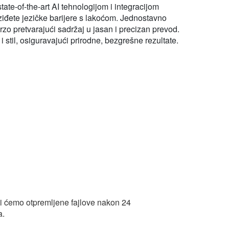
te-of-the-art AI tehnologijom i integracijom
ziđete jezičke barijere s lakoćom. Jednostavno
 brzo pretvarajući sadržaj u jasan i precizan prevod.
stil, osiguravajući prirodne, bezgrešne rezultate.
i ćemo otpremljene fajlove nakon 24
a.