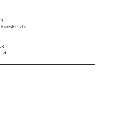
v
th
 kineski - zh-
 uk
- vi