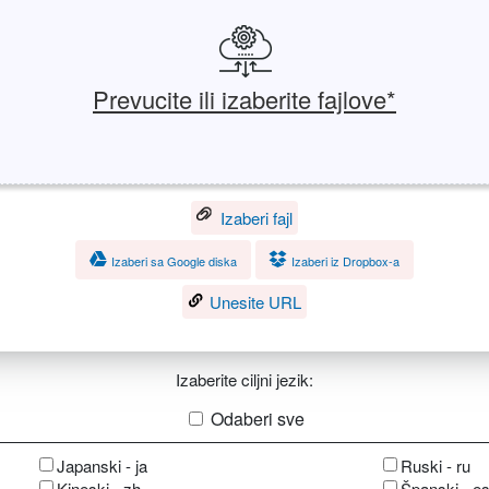
Prevucite ili izaberite fajlove*
Izaberi fajl
Izaberi sa Google diska
Izaberi iz Dropbox-a
Unesite URL
Izaberite ciljni jezik:
Odaberi sve
Japanski - ja
Ruski - ru
Kineski - zh
Španski - e