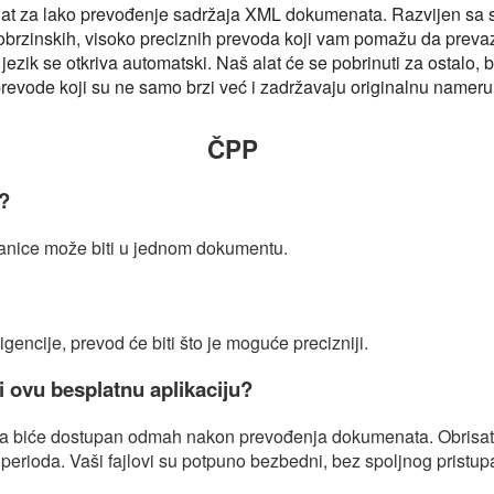
at za lako prevođenje sadržaja XML dokumenata. Razvijen sa sta
kobrzinskih, visoko preciznih prevoda koji vam pomažu da preva
ni jezik se otkriva automatski. Naš alat će se pobrinuti za ostalo,
evode koji su ne samo brzi već i zadržavaju originalnu nameru i 
ČPP
?
ranice može biti u jednom dokumentu.
?
gencije, prevod će biti što je moguće precizniji.
i ovu besplatnu aplikaciju?
lova biće dostupan odmah nakon prevođenja dokumenata. Obrisat
 perioda. Vaši fajlovi su potpuno bezbedni, bez spoljnog pristup