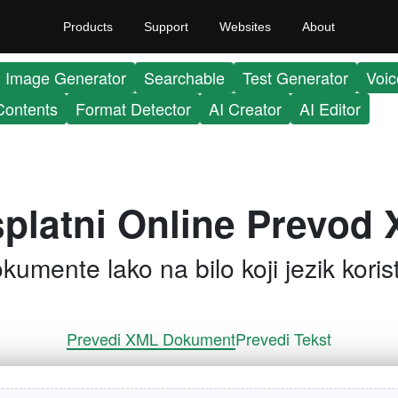
Products
Support
Websites
About
Image Generator
Searchable
Test Generator
Voic
Contents
Format Detector
AI Creator
AI Editor
platni Online Prevod
umente lako na bilo koji jezik korist
Prevedi XML Dokument
Prevedi Tekst