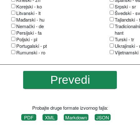
Korejski - ko
Srpski - sr
Litvanski - lt
Švedski - s
Mađarski - hu
Tajlandski - 
Nemački - de
Tradicionalni
Persijski - fa
hant
Poljski - pl
Turski - tr
Portugalski - pt
Ukrajinski -
Rumunski - ro
Vijetnamski 
Probajte druge formate izvornog fajla:
PDF
XML
Markdown
JSON