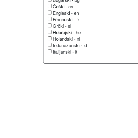
Češki - cs
Engleski - en
Francuski - fr
Grčki - el
Hebrejski - he
Holandski - nl
Indonežanski - id
Italijanski - it