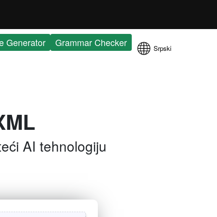
e Generator
Grammar Checker
Srpski
 XML
eći AI tehnologiju