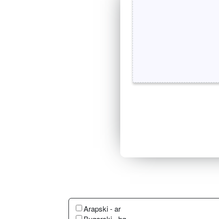
Arapski - ar
Bugarski - bg