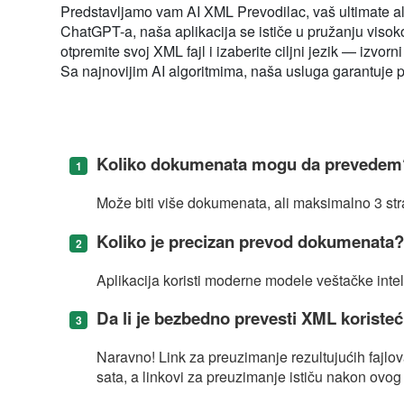
Predstavljamo vam AI XML Prevodilac, vaš ultimate al
ChatGPT-a, naša aplikacija se ističe u pružanju viso
otpremite svoj XML fajl i izaberite ciljni jezik — izvor
Sa najnovijim AI algoritmima, naša usluga garantuje pr
Koliko dokumenata mogu da prevedem
Može biti više dokumenata, ali maksimalno 3 st
Koliko je precizan prevod dokumenata
Aplikacija koristi moderne modele veštačke inteli
Da li je bezbedno prevesti XML koristeć
Naravno! Link za preuzimanje rezultujućih faj
sata, a linkovi za preuzimanje ističu nakon ovog