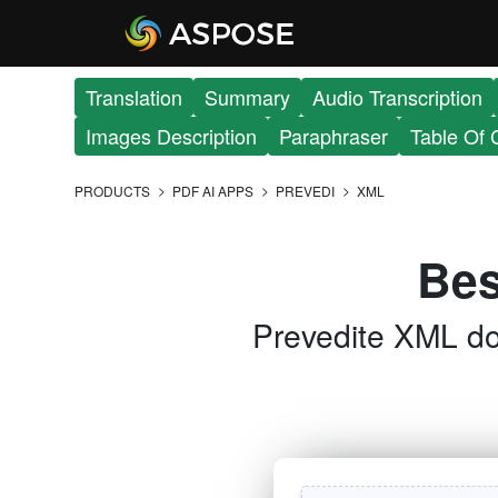
Translation
Summary
Audio Transcription
Images Description
Paraphraser
Table Of 
PRODUCTS
PDF AI APPS
PREVEDI
XML
Bes
Prevedite XML dok