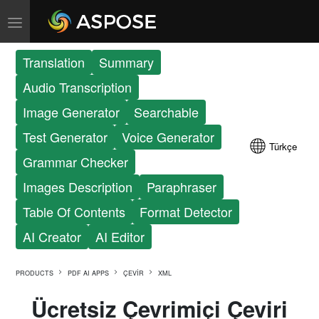
Translation
Summary
Audio Transcription
Image Generator
Searchable
Test Generator
Voice Generator
Türkçe
Grammar Checker
Images Description
Paraphraser
Table Of Contents
Format Detector
AI Creator
AI Editor
PRODUCTS
PDF AI APPS
ÇEVIR
XML
Ücretsiz Çevrimiçi Çeviri