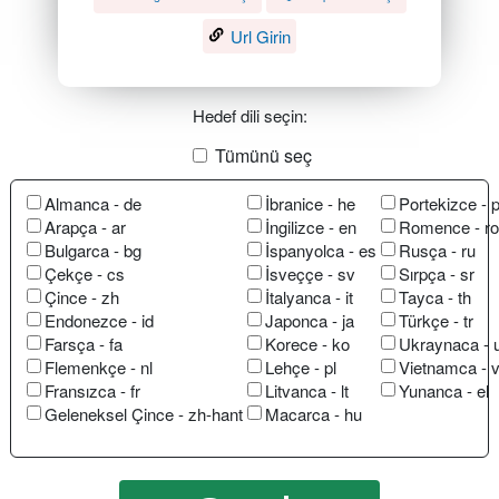
Url Girin
Hedef dili seçin:
Tümünü seç
Almanca - de
İbranice - he
Portekizce - p
Arapça - ar
İngilizce - en
Romence - ro
Bulgarca - bg
İspanyolca - es
Rusça - ru
Çekçe - cs
İsveççe - sv
Sırpça - sr
Çince - zh
İtalyanca - it
Tayca - th
Endonezce - id
Japonca - ja
Türkçe - tr
Farsça - fa
Korece - ko
Ukraynaca - 
Flemenkçe - nl
Lehçe - pl
Vietnamca - v
Fransızca - fr
Litvanca - lt
Yunanca - el
Geleneksel Çince - zh-hant
Macarca - hu