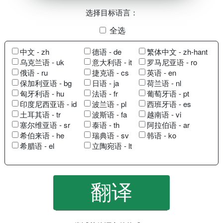
选择目标语言：
全选
中文 - zh
德语 - de
繁体中文 - zh-hant
乌克兰语 - uk
意大利语 - it
罗马尼亚语 - ro
俄语 - ru
捷克语 - cs
英语 - en
保加利亚语 - bg
日语 - ja
荷兰语 - nl
匈牙利语 - hu
法语 - fr
葡萄牙语 - pt
印度尼西亚语 - id
波兰语 - pl
西班牙语 - es
土耳其语 - tr
波斯语 - fa
越南语 - vi
塞尔维亚语 - sr
泰语 - th
阿拉伯语 - ar
希伯来语 - he
瑞典语 - sv
韩语 - ko
希腊语 - el
立陶宛语 - lt