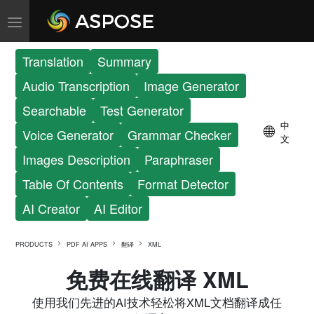
Translation
Summary
Audio Transcription
Image Generator
Searchable
Test Generator
中
Voice Generator
Grammar Checker
文
Images Description
Paraphraser
Table Of Contents
Format Detector
AI Creator
AI Editor
PRODUCTS
PDF AI APPS
翻译
XML
免费在线翻译 XML
使用我们先进的AI技术轻松将XML文档翻译成任