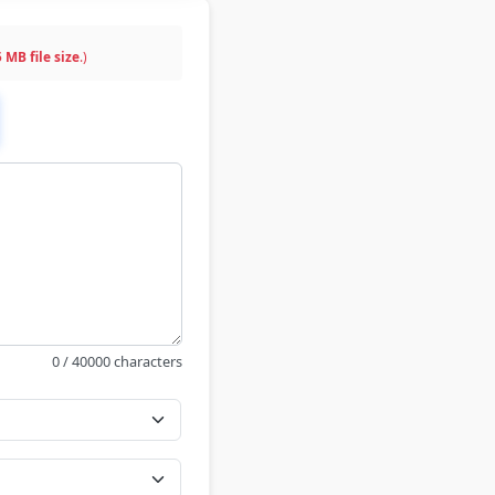
 MB file size
.)
0 / 40000 characters