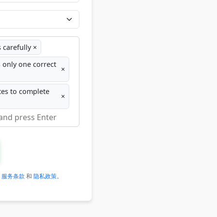
 carefully
×
 only one correct
×
tes to complete
×
的
服务条款
和
隐私政策
。