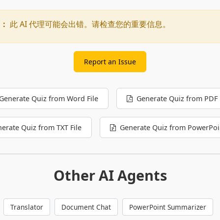
：
此 AI 代理可能会出错。请检查您的重要信息。
Report an Issue
Generate Quiz from Word File
Generate Quiz from PDF 
erate Quiz from TXT File
Generate Quiz from PowerPoi
Other AI Agents
Translator
Document Chat
PowerPoint Summarizer